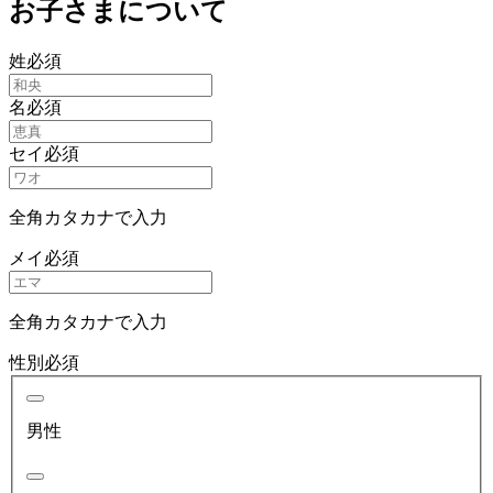
お子さまについて
姓
必須
名
必須
セイ
必須
全角カタカナで入力
メイ
必須
全角カタカナで入力
性別
必須
男性