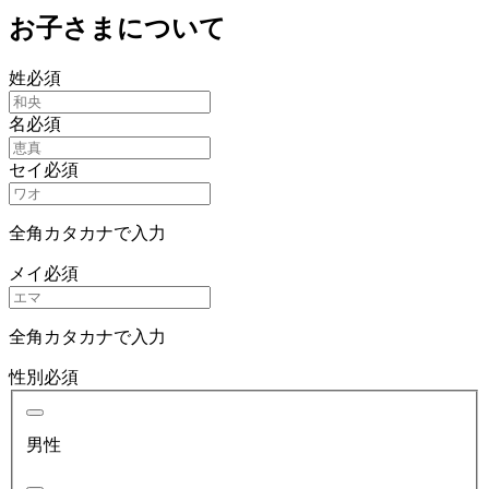
お子さまについて
姓
必須
名
必須
セイ
必須
全角カタカナで入力
メイ
必須
全角カタカナで入力
性別
必須
男性