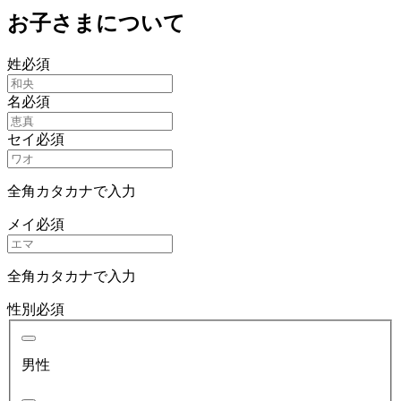
お子さまについて
姓
必須
名
必須
セイ
必須
全角カタカナで入力
メイ
必須
全角カタカナで入力
性別
必須
男性