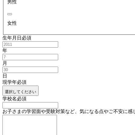
男性
女性
生年月日
必須
年
月
日
現学年
必須
選択してください
学校名
必須
お子さまの学習面や受験対策など、気になる点やご不安に感