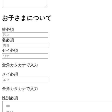
お子さまについて
姓
必須
名
必須
セイ
必須
全角カタカナで入力
メイ
必須
全角カタカナで入力
性別
必須