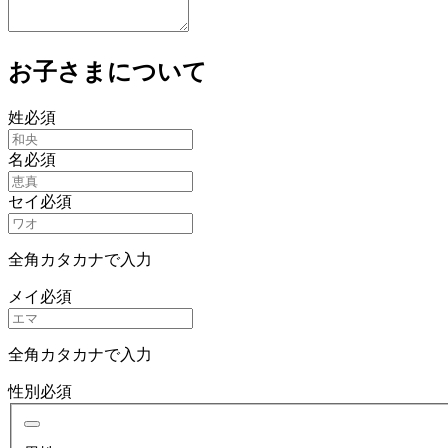
お子さまについて
姓
必須
名
必須
セイ
必須
全角カタカナで入力
メイ
必須
全角カタカナで入力
性別
必須