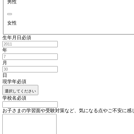
男性
女性
生年月日
必須
年
月
日
現学年
必須
選択してください
学校名
必須
お子さまの学習面や受験対策など、気になる点やご不安に感