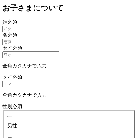
お子さまについて
姓
必須
名
必須
セイ
必須
全角カタカナで入力
メイ
必須
全角カタカナで入力
性別
必須
男性