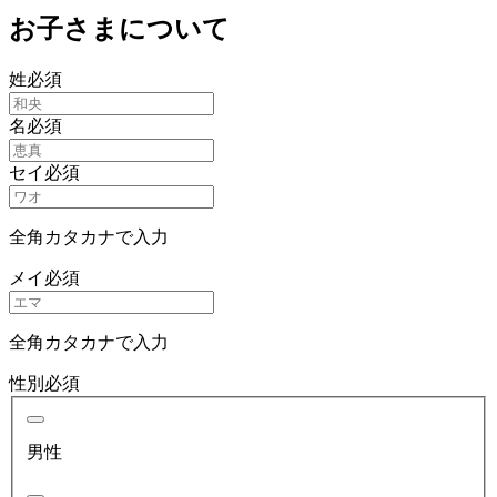
お子さまについて
姓
必須
名
必須
セイ
必須
全角カタカナで入力
メイ
必須
全角カタカナで入力
性別
必須
男性