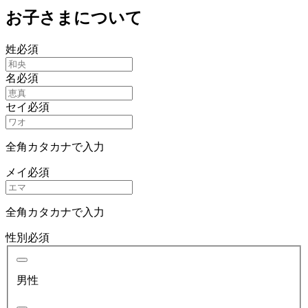
お子さまについて
姓
必須
名
必須
セイ
必須
全角カタカナで入力
メイ
必須
全角カタカナで入力
性別
必須
男性