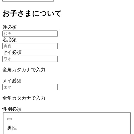
お子さまについて
姓
必須
名
必須
セイ
必須
全角カタカナで入力
メイ
必須
全角カタカナで入力
性別
必須
男性