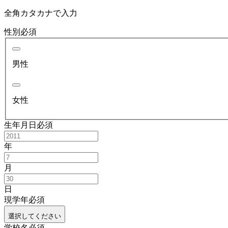
全角カタカナで入力
性別
必須
男性
女性
生年月日
必須
年
月
日
現学年
必須
選択してください
学校名
必須