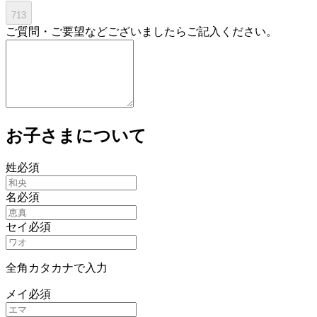
713
ご質問・ご要望などございましたらご記入ください。
お子さまについて
姓
必須
名
必須
セイ
必須
全角カタカナで入力
メイ
必須