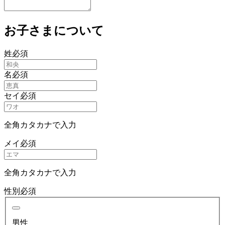
お子さまについて
姓
必須
名
必須
セイ
必須
全角カタカナで入力
メイ
必須
全角カタカナで入力
性別
必須
男性