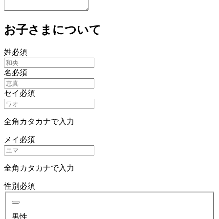
お子さまについて
姓
必須
名
必須
セイ
必須
全角カタカナで入力
メイ
必須
全角カタカナで入力
性別
必須
男性