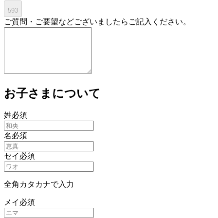
593
ご質問・ご要望などございましたらご記入ください。
お子さまについて
姓
必須
名
必須
セイ
必須
全角カタカナで入力
メイ
必須