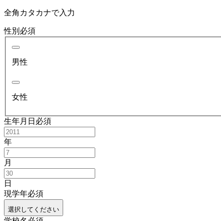
全角カタカナで入力
性別
必須
男性
女性
生年月日
必須
年
月
日
現学年
必須
選択してください
学校名
必須