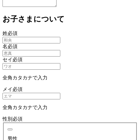
お子さまについて
姓
必須
名
必須
セイ
必須
全角カタカナで入力
メイ
必須
全角カタカナで入力
性別
必須
男性