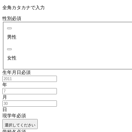
全角カタカナで入力
性別
必須
男性
女性
生年月日
必須
年
月
日
現学年
必須
選択してください
学校名
必須