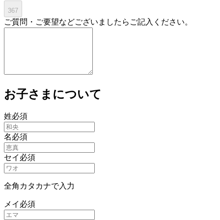
367
ご質問・ご要望などございましたらご記入ください。
お子さまについて
姓
必須
名
必須
セイ
必須
全角カタカナで入力
メイ
必須