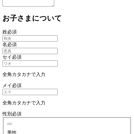
お子さまについて
姓
必須
名
必須
セイ
必須
全角カタカナで入力
メイ
必須
全角カタカナで入力
性別
必須
男性