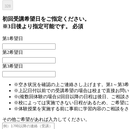
328
初回
受講希望日をご指定ください。
※3日後より指定可能です。
必須
第1希望日
第2希望日
第3希望日
※空き状況を確認の上ご連絡さし上げます。第1～第3
※上記日付以前での受講希望の場合は校まで直接お問い
※(複数回体験の場合)2回目以降の日程は後日、ご相談
※校によっては実施できない日程があるため、ご希望に
※体験授業を実施する前に事前に学習内容のご相談をさ
その他ご希望があれば入力してください。