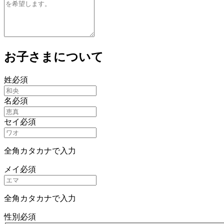
お子さまについて
姓
必須
名
必須
セイ
必須
全角カタカナで入力
メイ
必須
全角カタカナで入力
性別
必須