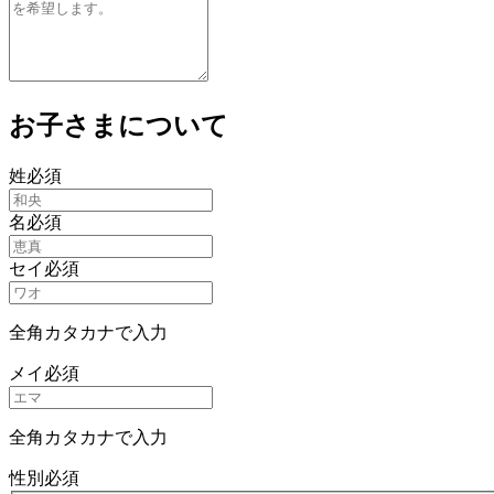
お子さまについて
姓
必須
名
必須
セイ
必須
全角カタカナで入力
メイ
必須
全角カタカナで入力
性別
必須