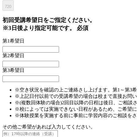
720
初回
受講希望日をご指定ください。
※3日後より指定可能です。
必須
第1希望日
第2希望日
第3希望日
※空き状況を確認の上ご連絡さし上げます。第1～第3
※上記日付以前での受講希望の場合は校まで直接お問い
※(複数回体験の場合)2回目以降の日程は後日、ご相談
※校によっては実施できない日程があるため、ご希望に
※体験授業を実施する前に事前に学習内容のご相談をさ
その他ご希望があれば入力してください。