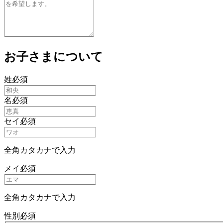
お子さまについて
姓
必須
名
必須
セイ
必須
全角カタカナで入力
メイ
必須
全角カタカナで入力
性別
必須