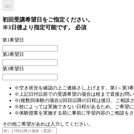
667
初回
受講希望日をご指定ください。
※3日後より指定可能です。
必須
第1希望日
第2希望日
第3希望日
※空き状況を確認の上ご連絡さし上げます。第1～第3
※上記日付以前での受講希望の場合は校まで直接お問い
※(複数回体験の場合)2回目以降の日程は後日、ご相談
※校によっては実施できない日程があるため、ご希望に
※体験授業を実施する前に事前に学習内容のご相談をさ
その他ご希望があれば入力してください。