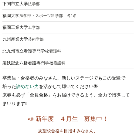
下関市立大学
法学部
福岡大学
法学部・スポーツ科学部 各1名
福岡工業大学
工学部
九州産業大学
芸術学部
北九州市立看護専門学校
看護科
製鉄記念八幡看護専門学校
看護科
卒業生・合格者のみなさん、新しいステージでもこの受験で
培った
諦めない力
を活かして輝いてください🌟
来春も必ず「全員合格」をお届けできるよう、全力で指導して
まいります‼️
📣 新年度 ４月生 募集中！
志望校合格を目指すみなさん、