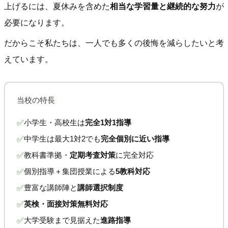
上げるには、夏休みを含めた
相当な学習量と継続的な努力
が
必要になります。
だからこそ私たちは、一人でも多くの後悔を減らしたいと考
えています。
当校の特長
小学生・高校生は
完全1対1指導
✅
中学生は最大1対2でも
完全個別に近い指導
✅
教科書準拠・
定期考査対策
に完全対応
✅
個別指導＋集団授業による
5教科対応
✅
豊富な講師陣と
講師選択制度
✅
英検・面接対策無料対応
✅
大学受験まで見据えた
進路指導
✅