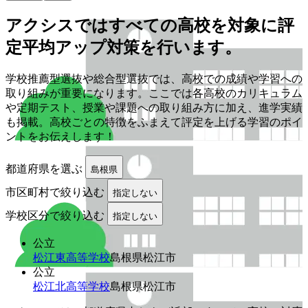
アクシスでは
すべての
高校を
対象に
評
定平均アップ対策を
行います。
学校推薦型選抜や総合型選抜では、高校での成績や学習への
取り組みが重要になります。ここでは各高校のカリキュラム
や定期テスト、授業や課題への取り組み方に加え、進学実績
も掲載。高校ごとの特徴をふまえて評定を上げる学習のポイ
ントをお伝えします！
都道府県を選ぶ
島根県
市区町村で絞り込む
指定しない
学校区分で絞り込む
指定しない
公立
松江東高等学校
島根県松江市
公立
松江北高等学校
島根県松江市