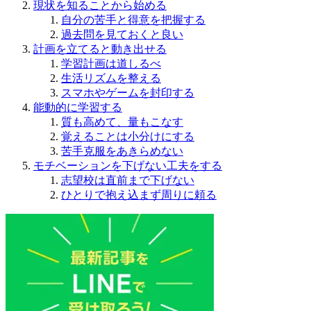
現状を知ることから始める
自分の苦手と得意を把握する
過去問を見ておくと良い
計画を立てると動き出せる
学習計画は道しるべ
生活リズムを整える
スマホやゲームを封印する
能動的に学習する
質も高めて、量もこなす
覚えることは小分けにする
苦手克服をあきらめない
モチベーションを下げない工夫をする
志望校は直前まで下げない
ひとりで抱え込まず周りに頼る