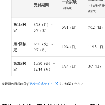
一次試験
受付期間
（本会場B日程※
（本会場）
歳以下）
第1回検
3/23
（月）～
5/31
7/12
（日）
（日）
定
5/7
（木）
第2回検
6/30
（火）～
10/4
11/15
（日）
（日
定
9/7
（月）
第3回検
10/30
（金）～
1/24
3/7
（日）
（日）
定
12/14
（月）
※
最新の日程は必ず
英検®公式サイト
をご確認ください。