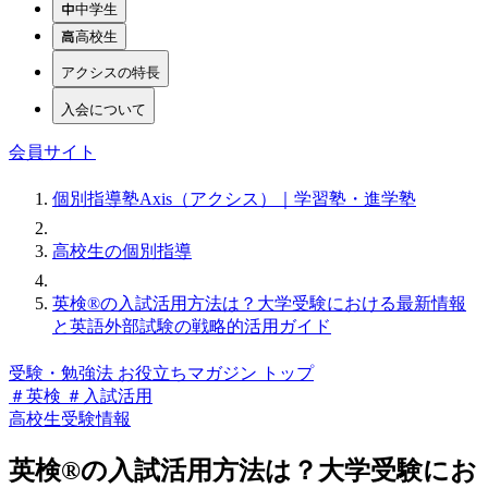
中学生
高校生
アクシスの特長
入会について
会員サイト
個別指導塾Axis（アクシス）｜学習塾・進学塾
高校生の個別指導
英検®の入試活用方法は？大学受験における最新情報
と英語外部試験の戦略的活用ガイド
受験・勉強法 お役立ちマガジン トップ
＃英検
＃入試活用
高校生
受験情報
英検®の入試活用方法は？大学受験にお