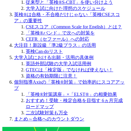
従来型と「英検®S-CBT」を使い分けよう
大学入試に向けた理想のスケジュール
英検®は合格・不合格だけじゃない「英検CSEスコ
ア」の重要性
CSEスコア（Common Scale for English）とは？
「英検®バンド」で次への対策を
CEFR（セファール）への対応
大注目！新設級「準2級プラス」の活用
英検Can-doリスト
大学入試における出願・活用の具体例
英語外部試験の大学入試活用例
GTECは「検定版」でなければ使えない！
資格の有効期限に注意！
個別指導Axisの「英検®対策」で効率的にスコアアッ
プ
「英検®対策講座」×「ELST®」の相乗効果
おすすめ！受験・検定合格を目指す 6ヵ月完成
ロードマップ
二次試験対策も万全
まとめ～合格へのカウントダウン