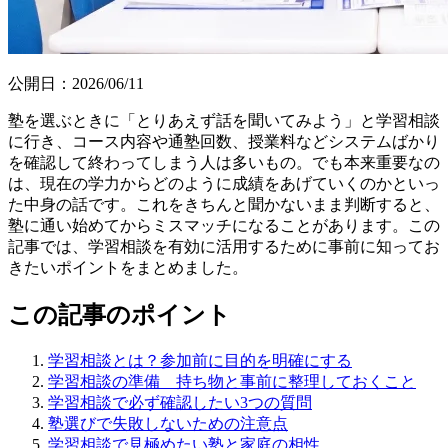
公開日：
2026/06/11
塾を選ぶときに「とりあえず話を聞いてみよう」と学習相談
に行き、コース内容や通塾回数、授業料などシステムばかり
を確認して終わってしまう人は多いもの。でも本来重要なの
は、現在の学力からどのように成績をあげていくのかといっ
た中身の話です。これをきちんと聞かないまま判断すると、
塾に通い始めてからミスマッチになることがあります。この
記事では、学習相談を有効に活用するために事前に知ってお
きたいポイントをまとめました。
この記事のポイント
学習相談とは？参加前に目的を明確にする
学習相談の準備 持ち物と事前に整理しておくこと
学習相談で必ず確認したい3つの質問
塾選びで失敗しないための注意点
学習相談で見極めたい塾と家庭の相性