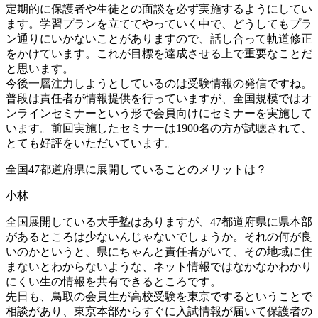
定期的に保護者や生徒との面談を必ず実施するようにしてい
ます。学習プランを立ててやっていく中で、どうしてもプラ
ン通りにいかないことがありますので、話し合って軌道修正
をかけています。これが目標を達成させる上で重要なことだ
と思います。
今後一層注力しようとしているのは受験情報の発信ですね。
普段は責任者が情報提供を行っていますが、全国規模ではオ
ンラインセミナーという形で会員向けにセミナーを実施して
います。前回実施したセミナーは1900名の方が試聴されて、
とても好評をいただいています。
全国
47都道府県に
展開している
ことの
メリットは？
小林
全国展開している大手塾はありますが、47都道府県に県本部
があるところは少ないんじゃないでしょうか。それの何が良
いのかというと、県にちゃんと責任者がいて、その地域に住
まないとわからないような、ネット情報ではなかなかわかり
にくい生の情報を共有できるところです。
先日も、鳥取の会員生が高校受験を東京でするということで
相談があり、東京本部からすぐに入試情報が届いて保護者の