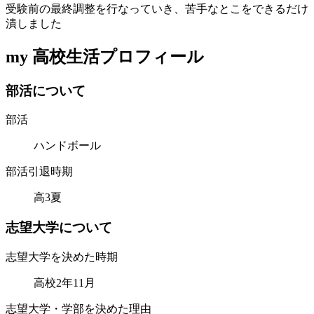
受験前の最終調整を行なっていき、苦手なとこをできるだけ
潰しました
my 高校生活プロフィール
部
活
に
つ
い
て
部活
ハンドボール
部活引退時期
高3夏
志
望
大
学
に
つ
い
て
志望大学を決めた時期
高校2年11月
志望大学・学部を決めた理由