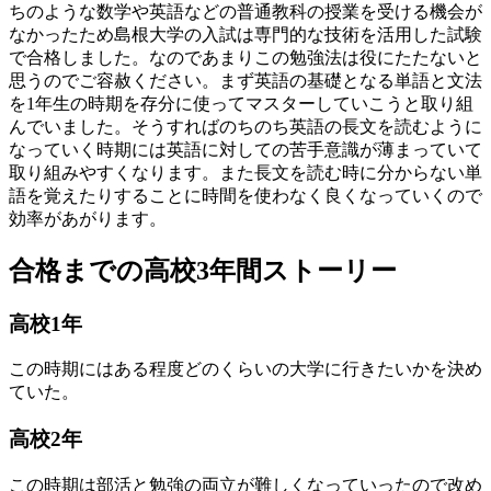
ちのような数学や英語などの普通教科の授業を受ける機会が
なかったため島根大学の入試は専門的な技術を活用した試験
で合格しました。なのであまりこの勉強法は役にたたないと
思うのでご容赦ください。まず英語の基礎となる単語と文法
を1年生の時期を存分に使ってマスターしていこうと取り組
んでいました。そうすればのちのち英語の長文を読むように
なっていく時期には英語に対しての苦手意識が薄まっていて
取り組みやすくなります。また長文を読む時に分からない単
語を覚えたりすることに時間を使わなく良くなっていくので
効率があがります。
合格までの高校3年間ストーリー
高
校
1
年
この時期にはある程度どのくらいの大学に行きたいかを決め
ていた。
高
校
2
年
この時期は部活と勉強の両立が難しくなっていったので改め