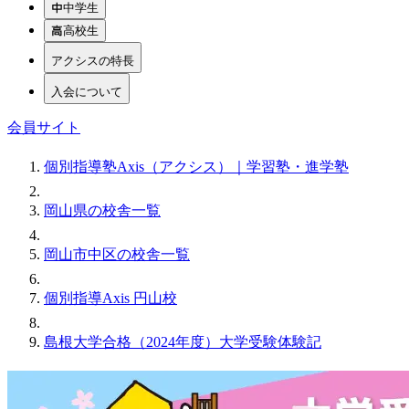
中学生
高校生
アクシスの特長
入会について
会員サイト
個別指導塾Axis（アクシス）｜学習塾・進学塾
岡山県の校舎一覧
岡山市中区の校舎一覧
個別指導Axis 円山校
島根大学合格（2024年度）大学受験体験記