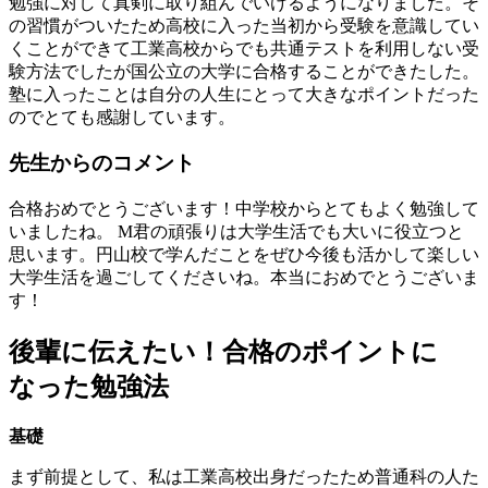
勉強に対して真剣に取り組んでいけるようになりました。そ
の習慣がついたため高校に入った当初から受験を意識してい
くことができて工業高校からでも共通テストを利用しない受
験方法でしたが国公立の大学に合格することができたした。
塾に入ったことは自分の人生にとって大きなポイントだった
のでとても感謝しています。
先
生
か
ら
の
コ
メ
ン
ト
合格おめでとうございます！中学校からとてもよく勉強して
いましたね。 M君の頑張りは大学生活でも大いに役立つと
思います。円山校で学んだことをぜひ今後も活かして楽しい
大学生活を過ごしてくださいね。本当におめでとうございま
す！
後輩に伝えたい！合格のポイントに
なった勉強法
基礎
まず前提として、私は工業高校出身だったため普通科の人た