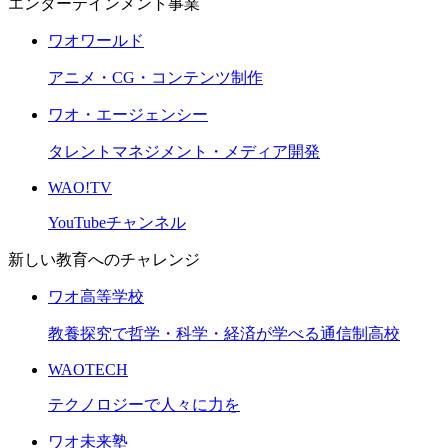
エンターテインメント事業
ワオワールド
アニメ・CG・コンテンツ制作
ワオ・エージェンシー
タレントマネジメント・メディア開発
WAO!TV
YouTubeチャンネル
新しい教育へのチャレンジ
ワオ高等学校
教養探究で哲学・科学・経済が学べる通信制高校
WAOTECH
テクノロジーで人々に力を
ワオ未来塾