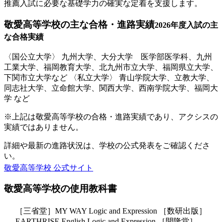
推薦入試に必要な基礎学力の確実な定着を支援します。
敬愛高等学校の
主な合格・進路実績
2026年度入試の主
な合格実績
〈国公立大学〉 九州大学、大分大学 医学部医学科、九州
工業大学、福岡教育大学、北九州市立大学、福岡県立大学、
下関市立大学など 〈私立大学〉 青山学院大学、立教大学、
同志社大学、立命館大学、関西大学、西南学院大学、福岡大
学 など
※上記は敬愛高等学校の合格・進路実績であり、アクシスの
実績ではありません。
詳細や最新の進路状況は、学校の公式発表をご確認くださ
い。
敬愛高等学校 公式サイト
敬愛高等学校の
使用教科書
［三省堂］MY WAY Logic and Expression ［数研出版］
EARTHRISE English Logic and Expression ［開隆堂］