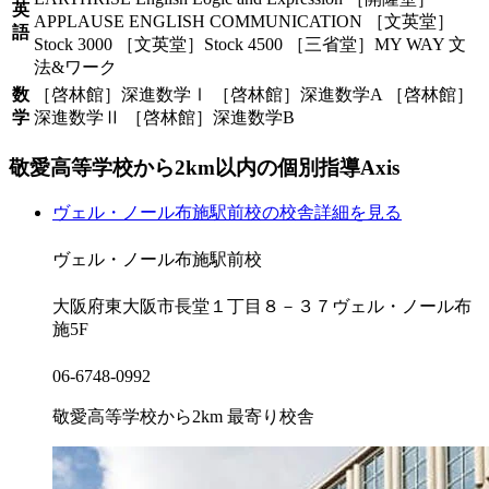
英
APPLAUSE ENGLISH COMMUNICATION ［文英堂］
語
Stock 3000 ［文英堂］Stock 4500 ［三省堂］MY WAY 文
法&ワーク
数
［啓林館］深進数学Ⅰ ［啓林館］深進数学A ［啓林館］
学
深進数学Ⅱ ［啓林館］深進数学B
敬愛高等学校から
2km以内の
個別指導Axis
ヴェル・ノール布施駅前校の校舎詳細を見る
ヴェル・ノール布施駅前校
大阪府東大阪市長堂１丁目８－３７ヴェル・ノール布
施5F
06-6748-0992
敬愛高等学校から2km
最寄り校舎