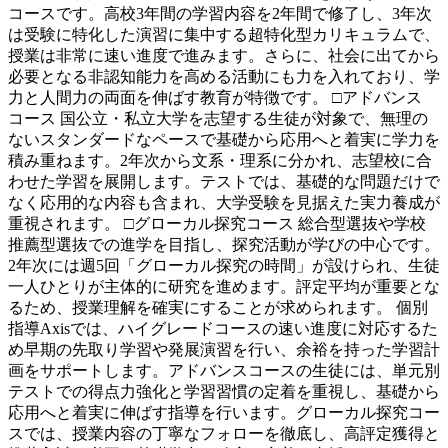
コースです。高校3年間の学習内容を2年間で修了し、3年次
は受験に特化した演習に集中する超特化型カリキュラムで、
授業は非常に速い進度で進みます。さらに、社会に出てから
必要となる非認知能力を高める活動にも力を入れており、学
力と人間力の両面を伸ばす教育が特徴です。 □アドバンス
コース 国公立・私立大学を志望する生徒が対象で、無理の
ないスタンダードなペースで基礎から応用へと着実に学力を
積み重ねます。2年次から文系・理系に分かれ、志望校に合
わせた学習を展開します。テストでは、基礎的な問題だけで
なく応用的な内容も含まれ、大学受験を見据えた実力養成が
重視されます。 □グローカル探究コース 総合型選抜や学校
推薦型選抜での進学を目指し、探究活動が学びの中心です。
2年次には週5回「グローカル探究の時間」が設けられ、生徒
一人ひとりが主体的に研究を進めます。評定平均が重要とな
るため、授業理解を確実にすることが求められます。 個別
指導Axisでは、ハイグレードコースの速い進度に対応するた
め早期の先取り学習や発展演習を行い、余裕を持った学習計
画をサポートします。アドバンスコースの生徒には、単元別
テストでの得点力強化と学習習慣の定着を重視し、基礎から
応用へと着実に伸ばす指導を行います。グローカル探究コー
スでは、授業内容の丁寧なフォローを徹底し、高評定獲得と