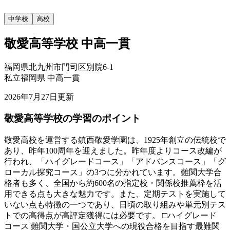
中学校
高校
敬愛高等学校
中高一貫
福岡県北九州市門司区別院6-1
私立
福岡県
中高一貫
2026年7月27日
更新
敬愛高等学校の
学習のポイント
敬愛高校を運営する鎮西敬愛学園は、1925年創立の伝統校で
あり、昨年100周年を迎えました。昨年度よりコース改編が
行われ、「ハイグレードコース」「アドバンスコース」「グ
ローカル探究コース」の3つに分かれています。難関大学合
格者も多く、全国から約600名の指定校・関係校推薦枠を活
用できる点も大きな魅力です。また、定期テストを実施して
いない点も特徴の一つであり、日頃の取り組みや単元別テス
トでの高得点が高評定獲得には必要です。 □ハイグレード
コース 難関大学・国公立大学への現役合格を目指す最難関