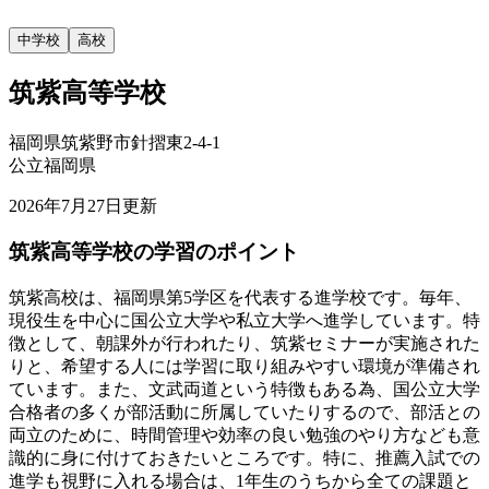
中学校
高校
筑紫高等学校
福岡県筑紫野市針摺東2-4-1
公立
福岡県
2026年7月27日
更新
筑紫高等学校の
学習のポイント
筑紫高校は、福岡県第5学区を代表する進学校です。毎年、
現役生を中心に国公立大学や私立大学へ進学しています。特
徴として、朝課外が行われたり、筑紫セミナーが実施された
りと、希望する人には学習に取り組みやすい環境が準備され
ています。また、文武両道という特徴もある為、国公立大学
合格者の多くが部活動に所属していたりするので、部活との
両立のために、時間管理や効率の良い勉強のやり方なども意
識的に身に付けておきたいところです。特に、推薦入試での
進学も視野に入れる場合は、1年生のうちから全ての課題と