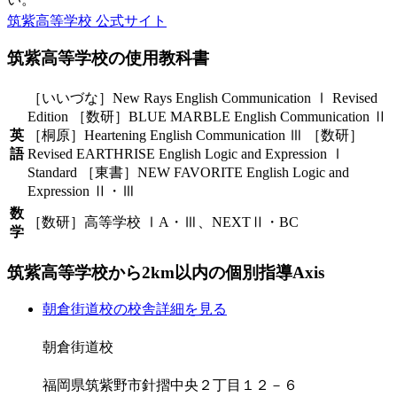
筑紫高等学校 公式サイト
筑紫高等学校の
使用教科書
［いいづな］New Rays English Communication Ⅰ Revised
Edition ［数研］BLUE MARBLE English Communication Ⅱ
英
［桐原］Heartening English Communication Ⅲ ［数研］
語
Revised EARTHRISE English Logic and Expression Ⅰ
Standard ［東書］NEW FAVORITE English Logic and
Expression Ⅱ・Ⅲ
数
［数研］高等学校 ⅠA・Ⅲ、NEXTⅡ・BC
学
筑紫高等学校から
2km以内の
個別指導Axis
朝倉街道校の校舎詳細を見る
朝倉街道校
福岡県筑紫野市針摺中央２丁目１２－６