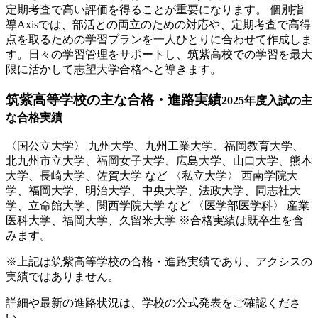
定期考査で高い評価を得ることが重要になります。 個別指
導Axisでは、部活との両立のための対応や、定期考査で高得
点を取るための学習プランを一人ひとりに合わせて作成しま
す。日々の学習管理をサポートし、筑紫高校での学習を最大
限に活かして志望大学合格へと導きます。
筑紫高等学校の
主な合格・進路実績
2025年度入試の主
な合格実績
〈国公立大学〉 九州大学、九州工業大学、福岡教育大学、
北九州市立大学、福岡女子大学、広島大学、山口大学、熊本
大学、長崎大学、佐賀大学 など 〈私立大学〉 西南学院大
学、福岡大学、明治大学、中央大学、法政大学、同志社大
学、立命館大学、関西学院大学 など 〈医学部医学科〉 産業
医科大学、福岡大学、久留米大学 ※合格実績は既卒生を含
みます。
※上記は筑紫高等学校の合格・進路実績であり、アクシスの
実績ではありません。
詳細や最新の進路状況は、学校の公式発表をご確認くださ
い。