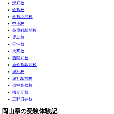
瀬戸校
倉敷校
倉敷羽島校
中庄校
茶屋町駅前校
児島校
笹沖校
大高校
西阿知校
新倉敷駅前校
総社校
総社駅前校
備中高松校
桜が丘校
玉野田井校
岡山県の受験体験記