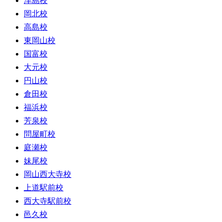
津島校
岡北校
高島校
東岡山校
国富校
大元校
円山校
倉田校
福浜校
芳泉校
問屋町校
庭瀬校
妹尾校
岡山西大寺校
上道駅前校
西大寺駅前校
邑久校