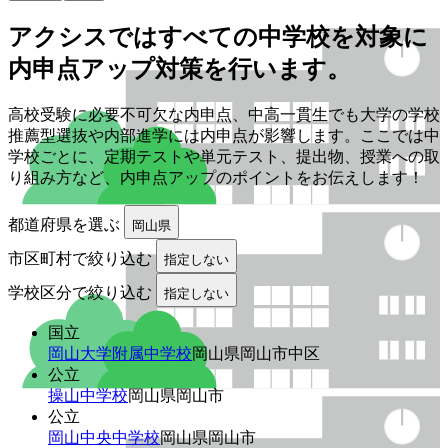
アクシスでは
すべての
中学校を
対象に
内申点アップ対策を
行います。
高校受験に必要不可欠な内申点、中高一貫生でも大学の学校
推薦型選抜や内部進学には内申点が影響します。ここでは中
学校ごとに、定期テストや単元テスト、提出物、授業への取
り組み方など、内申点アップのポイントをお伝えします！
都道府県を選ぶ
岡山県
市区町村で絞り込む
指定しない
学校区分で絞り込む
指定しない
国立
岡山大学附属中学校
岡山県岡山市中区
公立
操山中学校
岡山県岡山市
公立
岡山中央中学校
岡山県岡山市