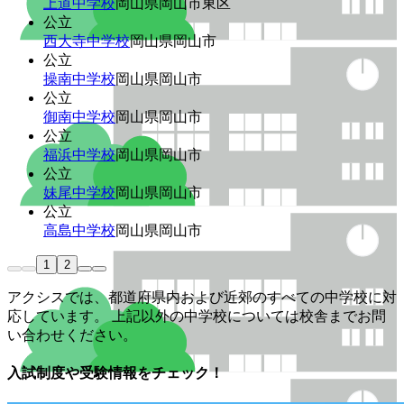
上道中学校
岡山県岡山市東区
公立
西大寺中学校
岡山県岡山市
公立
操南中学校
岡山県岡山市
公立
御南中学校
岡山県岡山市
公立
福浜中学校
岡山県岡山市
公立
妹尾中学校
岡山県岡山市
公立
高島中学校
岡山県岡山市
1
2
アクシスでは、都道府県内および近郊のすべての中学校に対
応しています。 上記以外の中学校については校舎までお問
い合わせください。
入試制度や受験情報をチェック！