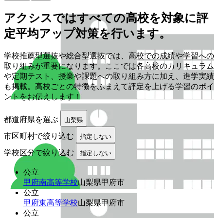
アクシスでは
すべての
高校を
対象に
評
定平均アップ対策を
行います。
学校推薦型選抜や総合型選抜では、高校での成績や学習への
取り組みが重要になります。ここでは各高校のカリキュラム
や定期テスト、授業や課題への取り組み方に加え、進学実績
も掲載。高校ごとの特徴をふまえて評定を上げる学習のポイ
ントをお伝えします！
都道府県を選ぶ
山梨県
市区町村で絞り込む
指定しない
学校区分で絞り込む
指定しない
公立
甲府南高等学校
山梨県甲府市
公立
甲府東高等学校
山梨県甲府市
公立