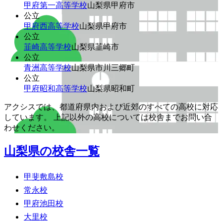
甲府第一高等学校
山梨県甲府市
公立
甲府西高等学校
山梨県甲府市
公立
韮崎高等学校
山梨県韮崎市
公立
青洲高等学校
山梨県市川三郷町
公立
甲府昭和高等学校
山梨県昭和町
アクシスでは、都道府県内および近郊のすべての高校に対応
しています。 上記以外の高校については校舎までお問い合
わせください。
山梨県の校舎一覧
甲斐敷島校
常永校
甲府池田校
大里校