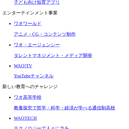
子ども向け知育アプリ
エンターテインメント事業
ワオワールド
アニメ・CG・コンテンツ制作
ワオ・エージェンシー
タレントマネジメント・メディア開発
WAO!TV
YouTubeチャンネル
新しい教育へのチャレンジ
ワオ高等学校
教養探究で哲学・科学・経済が学べる通信制高校
WAOTECH
テクノロジーで人々に力を