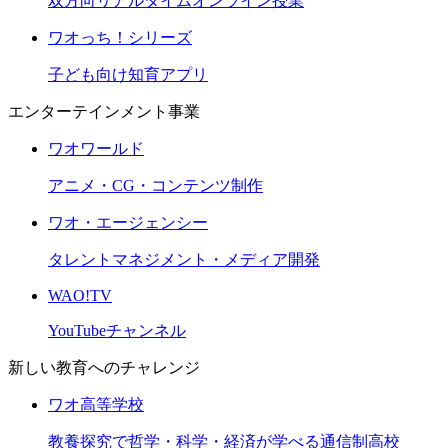
双方向リアルタイムオンライン授業
ワオっち！シリーズ
子ども向け知育アプリ
エンターテインメント事業
ワオワールド
アニメ・CG・コンテンツ制作
ワオ・エージェンシー
タレントマネジメント・メディア開発
WAO!TV
YouTubeチャンネル
新しい教育へのチャレンジ
ワオ高等学校
教養探究で哲学・科学・経済が学べる通信制高校