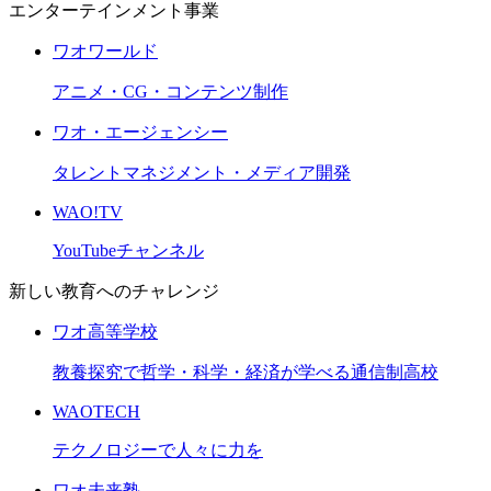
エンターテインメント事業
ワオワールド
アニメ・CG・コンテンツ制作
ワオ・エージェンシー
タレントマネジメント・メディア開発
WAO!TV
YouTubeチャンネル
新しい教育へのチャレンジ
ワオ高等学校
教養探究で哲学・科学・経済が学べる通信制高校
WAOTECH
テクノロジーで人々に力を
ワオ未来塾