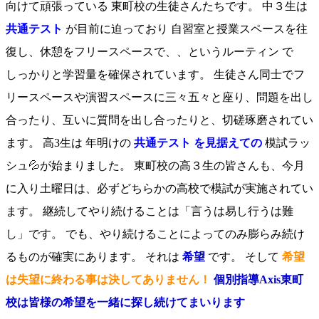
向けて頑張っている 東町校の生徒さんたちです。 中３生は
共通テスト
が目前に迫っており 自習室と授業スペースを往
復し、休憩をフリースペースで、、というルーティン で
しっかりと学習量を確保されています。 生徒さん同士でフ
リースペースや演習スペースに三々五々と座り、問題を出し
合ったり、互いに質問を出し合ったりと、切磋琢磨されてい
ます。 高3生は 年明けの
共通テスト を見据えての
模試ラッ
シュ💦が始まりました。 東町校の高３生の皆さんも、今月
に入り土曜日は、必ずどちらかの高校で模試が実施されてい
ます。 継続してやり続けることは「言うは易し行うは難
し」です。 でも、やり続けることによってのみ膨らみ続け
るものが確実にあります。 それは
希望
です。 そして
希望
は失望に終わる事は決してありません！
個別指導Axis東町
校は皆様の希望を一緒に探し続けてまいります