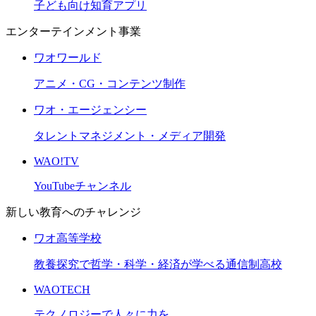
子ども向け知育アプリ
エンターテインメント事業
ワオワールド
アニメ・CG・コンテンツ制作
ワオ・エージェンシー
タレントマネジメント・メディア開発
WAO!TV
YouTubeチャンネル
新しい教育へのチャレンジ
ワオ高等学校
教養探究で哲学・科学・経済が学べる通信制高校
WAOTECH
テクノロジーで人々に力を