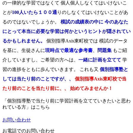
の一律的な学習ではなくて 個人個人しなくてはいけないこ
とが
100人いたら１００通
りのしなくてはいけないことがあ
るのではないでしょうか。
模試の成績表の中に 今のあなた
にとって本当に必要な学習は何かというヒントが隠されてい
るかもしれません。
個別指導Axis東町校では 模試のデータ
を基に、生徒さんに
現時点で最適な参考書
、
問題集
もご紹
介していますし、ご希望の方へは、
一緒に計画を立てて
学
習の進捗をともに歩んでいきます。 これも又
個別指導塾と
しては当たり前のことですが、、
個別指導Axis東町校で当
たり前のことを当たり前に、、 始めてみませんか！
「個別指導塾で当たり前に学習計画を立てていきたいと思わ
れている方」はこちら
お問い合わせ
お電話でのお問い合わせ