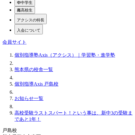
中学生
高校生
アクシスの特長
入会について
会員サイト
個別指導塾Axis（アクシス）｜学習塾・進学塾
熊本県の校舎一覧
個別指導Axis 戸島校
お知らせ一覧
高校受験ラストスパート！という事は、新中3の受験ま
であと1年！
戸島校