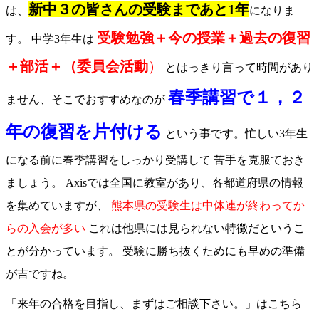
新中３の皆さんの受験まであと1年
は、
になりま
受験勉強＋今の授業＋過去の復習
す。 中学3年生は
＋部活＋（委員会活動
）
とはっきり言って時間があり
春季講習で１，２
ません、そこでおすすめなのが
年の復習を片付ける
という事です。忙しい3年生
になる前に春季講習をしっかり受講して 苦手を克服ておき
ましょう。 Axisでは全国に教室があり、各都道府県の情報
を集めていますが、
熊本県の受験生は中体連が終わってか
らの入会が多い
これは他県には見られない特徴だというこ
とが分かっています。 受験に勝ち抜くためにも早めの準備
が吉ですね。
「来年の合格を目指し、まずはご相談下さい。」はこちら