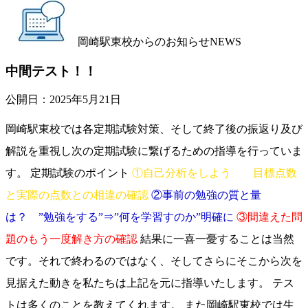
岡崎駅東校からのお知らせ
NEWS
中間テスト！！
公開日：
2025年5月21日
岡崎駅東校では各定期試験対策、そして終了後の振返り及び
解説を重視し次の定期試験に繋げるための指導を行っていま
す。 定期試験のポイント
①自己分析をしよう 目標点数
と実際の点数との相違の確認
②事前の勉強の質と量
は？ ”勉強をする”⇒”何を学習すのか”明確に
③間違えた問
題のもう一度解き方の確認
結果に一喜一憂することは当然
です。それで終わるのではなく、そしてさらにそこから次を
見据えた動きを私たちは上記を元に指導いたします。 テス
トは多くのことを教えてくれます。 また岡崎駅東校では生