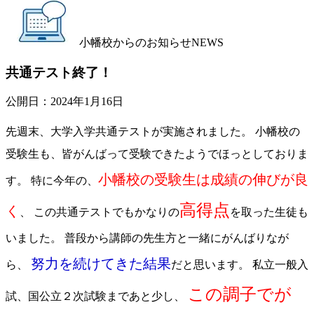
小幡校からのお知らせ
NEWS
共通テスト終了！
公開日：
2024年1月16日
先週末、大学入学共通テストが実施されました。 小幡校の
受験生も、皆がんばって受験できたようでほっとしておりま
小幡校の受験生は成績の伸びが良
す。 特に今年の、
高得点
く
、 この共通テストでもかなりの
を取った生徒も
いました。 普段から講師の先生方と一緒にがんばりなが
努力を続けてきた結果
ら、
だと思います。 私立一般入
この調子でが
試、国公立２次試験まであと少し、