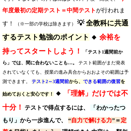
年度最初の定期テスト＝中間テスト
が行われま
💡
全教科に共通
す！
（※一部の学校は除きます）
するテスト勉強のポイント
🔸
余裕を
持ってスタートしよう！
「テスト1週間前か
ら」では、間に合わないことも…。
テスト範囲がまだ発表
されていなくても、授業の進み具合からおおよその範囲は予
測できます。
テスト2～3週間前
から、
できる範囲の復習
を
🔸
「理解」だけでは不
始めておくと安心です！
十分！
テストで得点するには、
「わかったつ
もり」
から一歩進んで、
“
自力で解ける力
”＝
定