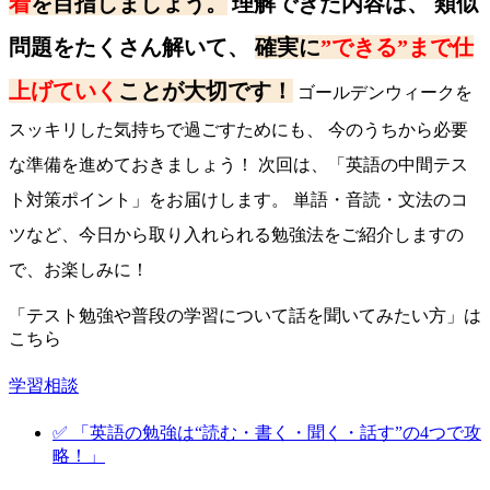
着
を目指しましょう。
理解できた内容は、 類似
問題をたくさん解いて、
確実に
”できる”まで仕
上げていく
ことが大切です！
ゴールデンウィークを
スッキリした気持ちで過ごすためにも、 今のうちから必要
な準備を進めておきましょう！ 次回は、「英語の中間テス
ト対策ポイント」をお届けします。 単語・音読・文法のコ
ツなど、今日から取り入れられる勉強法をご紹介しますの
で、お楽しみに！
「テスト勉強や普段の学習について話を聞いてみたい方」は
こちら
学習相談
✅ 「英語の勉強は“読む・書く・聞く・話す”の4つで攻
略！」