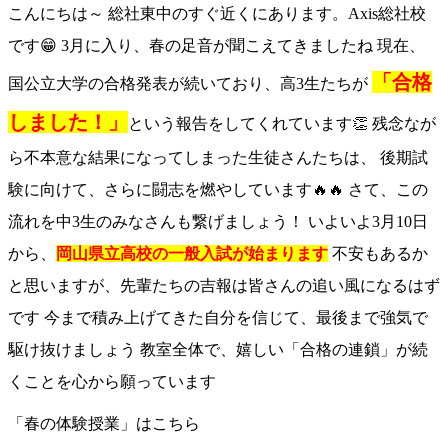
こんにちは～ 総社東中のすぐ近くにあります。Axis総社校
です😁 3月に入り、春の足音が聞こえてきましたね 現在、
「合格
国公立大学の合格発表が続いており、高3生たちが
しました！」
という報告をしてくれています👏 残念なが
ら不本意な結果になってしまった生徒さんたちは、 後期試
験に向けて、さらに闘志を燃やしています🔥🔥 さて、この
流れを中3生のみなさんも繋げましょう！ いよいよ
3月10日
から
、
岡山県立高校の一般入試が始まります
不安もあるか
と思いますが、先輩たちの吉報は皆さんの追い風になるはず
です 今まで積み上げてきた自分を信じて、最後まで強気で
駆け抜けましょう 教室全体で、嬉しい「合格の連鎖」が続
くことを心から願っています
「春の体験授業」はこちら