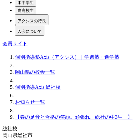
中学生
高校生
アクシスの特長
入会について
会員サイト
個別指導塾Axis（アクシス）｜学習塾・進学塾
岡山県の校舎一覧
個別指導Axis 総社校
お知らせ一覧
【春の足音と合格の笑顔。頑張れ、総社の中3生！】
総社校
岡山県総社市