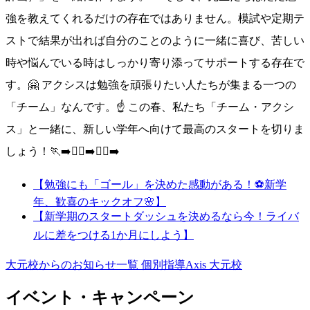
強を教えてくれるだけの存在ではありません。模試や定期テ
ストで結果が出れば自分のことのように一緒に喜び、苦しい
時や悩んでいる時はしっかり寄り添ってサポートする存在で
す。🤗 アクシスは勉強を頑張りたい人たちが集まる一つの
「チーム」なんです。☝️ この春、私たち「チーム・アクシ
ス」と一緒に、新しい学年へ向けて最高のスタートを切りま
しょう！🏃‍➡️🏃‍♀️‍➡️🏃‍♂️‍➡️
【勉強にも「ゴール」を決めた感動がある！⚽新学
年、歓喜のキックオフ🌸】
【新学期のスタートダッシュを決めるなら今！ライバ
ルに差をつける1か月にしよう】
大元校からのお知らせ一覧
個別指導Axis 大元校
イベント・キャンペーン