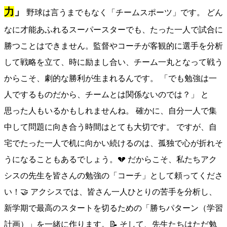
力
」
野球は言うまでもなく「チームスポーツ」です。 どん
なに才能あふれるスーパースターでも、たった一人で試合に
勝つことはできません。監督やコーチが客観的に選手を分析
して戦略を立て、時に励まし合い、チーム一丸となって戦う
からこそ、劇的な勝利が生まれるんです。 「でも勉強は一
人でするものだから、チームとは関係ないのでは？」 と
思った人もいるかもしれませんね。 確かに、自分一人で集
中して問題に向き合う時間はとても大切です。 ですが、自
宅でたった一人で机に向かい続けるのは、孤独で心が折れそ
うになることもあるでしょう。💔 だからこそ、私たちアク
シスの先生を皆さんの勉強の「コーチ」として頼ってくださ
い！🤝 アクシスでは、皆さん一人ひとりの苦手を分析し、
新学期で最高のスタートを切るための「勝ちパターン（学習
計画）」を一緒に作ります。📝 そして、先生たちはただ勉