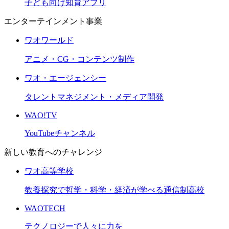
子ども向け知育アプリ
エンターテインメント事業
ワオワールド
アニメ・CG・コンテンツ制作
ワオ・エージェンシー
タレントマネジメント・メディア開発
WAO!TV
YouTubeチャンネル
新しい教育へのチャレンジ
ワオ高等学校
教養探究で哲学・科学・経済が学べる通信制高校
WAOTECH
テクノロジーで人々に力を