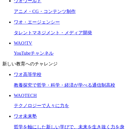
ワオワールド
アニメ・CG・コンテンツ制作
ワオ・エージェンシー
タレントマネジメント・メディア開発
WAO!TV
YouTubeチャンネル
新しい教育へのチャレンジ
ワオ高等学校
教養探究で哲学・科学・経済が学べる通信制高校
WAOTECH
テクノロジーで人々に力を
ワオ未来塾
哲学を軸にした新しい学びで、未来を生き抜く力を身