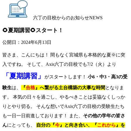
六丁の目校からのお知らせ
NEWS
🌻夏期講習🌻スタート！
公開日：
2024年6月13日
皆さま、こんにちは！ 間もなく宮城県も本格的な夏🌞に突
入ですね。 そして、Axis六丁の目校でも7/2（火）より
「夏期講習」
がスタートします！
小6・中3・高3の受
験生
は、
『
合格
』へ繋がる土台構築の大事な時間
となりま
す。 本気の日々を過ごし、やるべきことは妥協なくしっか
りとやり切る。 そんな想いでAxis六丁の目校の受験生たち
も一日一日前進しております！ また、
その他の学年の皆さ
ん
にとっても、
自分の『
今
』と向き合い、『
これから
』を