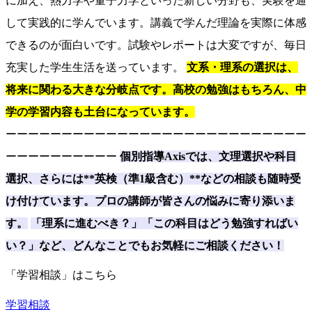
に加え、熱力学や量子力学といった新しい分野も、実験を通
して実践的に学んでいます。講義で学んだ理論を実際に体感
できるのが面白いです。試験やレポートは大変ですが、毎日
充実した学生生活を送っています。
文系・理系の選択は、
将来に関わる大きな分岐点です。高校の勉強はもちろん、中
学の学習内容も土台になっています。
ーーーーーーーーーーーーーーーーーーーーーーーーーーー
ーーーーーーーーーー
個別指導Axisでは、文理選択や科目
選択、さらには**英検（準1級含む）**などの相談も随時受
け付けています。プロの講師が皆さんの悩みに寄り添いま
す。
「理系に進むべき？」「この科目はどう勉強すればい
い？」など、どんなことでもお気軽にご相談ください！
「学習相談」はこちら
学習相談