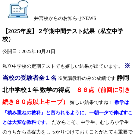
井宮校からのお知らせ
NEWS
【2025年度】２学期中間テスト結果（私立中学
校）
公開日：
2025年10月21日
※
私立中学校の定期テストでも嬉しい結果が出ています。
当校の受験者全１名
静岡
※受講教科のみの成績です
北中学校１年 数学の得点
８６点（前回に引き
続き８０点以上キープ）
嬉しい結果ですね！
数学は
『積み重ねの教科』と言われるように、一朝一夕で伸ばすこ
とは大変な教科
です。
だからこそ、中学生、むしろ小学生
のうちから基礎力をしっかりつけておくことがとても重要で