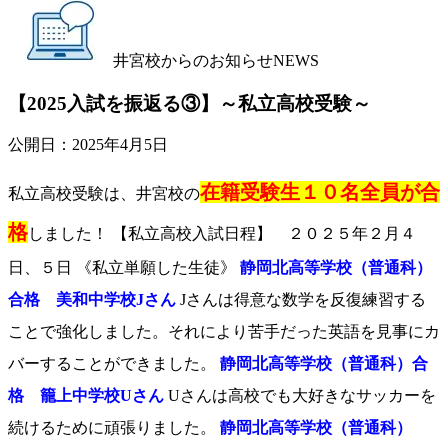
井宮校からのお知らせ
NEWS
【2025入試を振返る③】～私立高校受験～
公開日：
2025年4月5日
在籍受験生１０名全員が合
私立高校受験は、井宮校の
格
しました！ 【私立高校入試日程】 ２０２５年２月４
日、５日 《私立単願した生徒》
静岡北高等学校（普通科）
合格 美和中学校Jさん
Jさんは得意な数学を反復練習する
ことで強化しました。それにより苦手だった英語を見事にカ
バーすることができました。
静岡北高等学校（普通科）合
格 籠上中学校Uさん
Uさんは高校でも大好きなサッカーを
続けるために頑張りました。
静岡北高等学校（普通科）