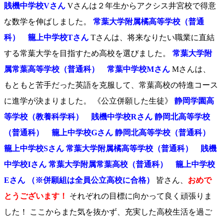
賎機中学校Vさん
Vさんは２年生からアクシス井宮校で得意
な数学を伸ばしました。
常葉大学附属橘高等学校（普通
科） 籠上中学校Tさん
Tさんは、将来なりたい職業に直結
する常葉大学を目指すため高校を選びました。
常葉大学附
属常葉高等学校（普通科） 常葉中学校Mさん
Mさんは、
もともと苦手だった英語を克服して、常葉高校の特進コース
に進学が決まりました。 《公立併願した生徒》
静岡学園高
等学校（教養科学科） 賎機中学校Rさん 静岡北高等学校
（普通科） 籠上中学校Gさん 静岡北高等学校（普通科）
籠上中学校Sさん 常葉大学附属橘高等学校（普通科） 賎機
中学校Iさん 常葉大学附属常葉高校（普通科） 籠上中学校
Eさん （※併願組は全員公立高校に合格）
皆さん、
おめで
とうございます！
それぞれの目標に向かって良く頑張りま
した！ ここからまた気を抜かず、充実した高校生活を過ご