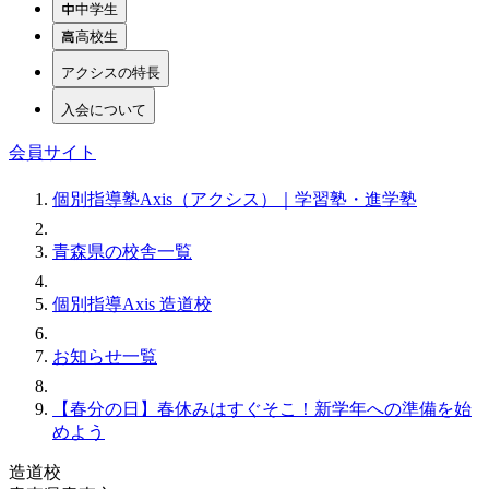
中学生
高校生
アクシスの特長
入会について
会員サイト
個別指導塾Axis（アクシス）｜学習塾・進学塾
青森県の校舎一覧
個別指導Axis 造道校
お知らせ一覧
【春分の日】春休みはすぐそこ！新学年への準備を始
めよう
造道校