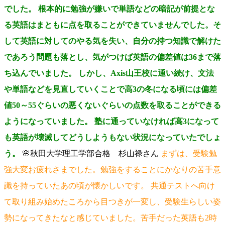
でした。 根本的に勉強が嫌いで単語などの暗記が前提とな
る英語はまともに点を取ることができていませんでした。そ
して英語に対してのやる気を失い、自分の持つ知識で解けた
であろう問題も落とし、気がつけば英語の偏差値は36まで落
ち込んでいました。 しかし、Axis山王校に通い続け、文法
や単語などを見直していくことで高3の冬になる頃には偏差
値50～55ぐらいの悪くないぐらいの点数を取ることができる
ようになっていました。 塾に通っていなければ高3になって
も英語が壊滅してどうしようもない状況になっていたでしょ
う。
🌸秋田大学理工学部合格 杉山禄さん
まずは、受験勉
強大変お疲れさまでした。勉強をすることにかなりの苦手意
識を持っていたあの頃が懐かしいです。 共通テストへ向け
て取り組み始めたころから目つきが一変し、受験生らしい姿
勢になってきたなと感じていました。苦手だった英語も2時