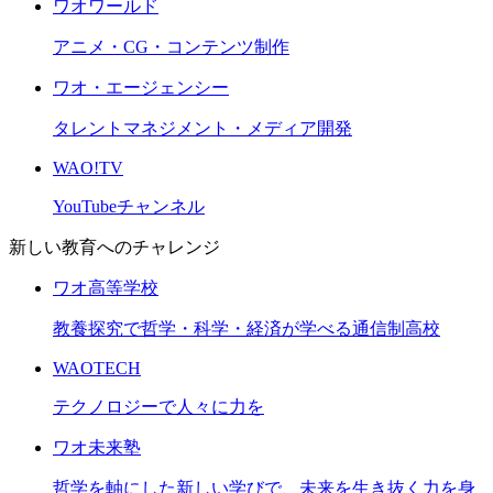
ワオワールド
アニメ・CG・コンテンツ制作
ワオ・エージェンシー
タレントマネジメント・メディア開発
WAO!TV
YouTubeチャンネル
新しい教育へのチャレンジ
ワオ高等学校
教養探究で哲学・科学・経済が学べる通信制高校
WAOTECH
テクノロジーで人々に力を
ワオ未来塾
哲学を軸にした新しい学びで、未来を生き抜く力を身