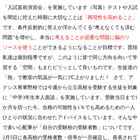
「入試直前演習会」を実施しています（写真）テストや入試
を間近に控えた時期に大切なことは
「再現性を高めること」
です。条件反射的に答えが浮かんでくる“考えなくても済む
問題”を増やし、本当に
考えることが必要な問題に脳のリ
ソースを使う
ことができるようになることが目標です。普段
私達は個別指導ですが、このように皆で同じ方向を向いて学
習する「空間」もまたピリッとして良いものです。生徒達の
「熱」で教室の気温が一気に3℃上がりました！ さて、ア
クシス将軍野校では今週から公立高校を受験する生徒を対象
に「中学3年生本人面談」を実施しています。受験当日まで1
か月を切った今。合格の可能性を1％でも高めるための一人
ひとりの状況に合わせたアドバイスをしています。そんな中
で多い心配事が「自分の受験校の受験者数」についてです。
2月5日に各高校の受検者数・倍率が一旦確定し、発表されて