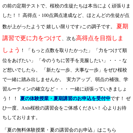
の前の定期テストで、桜校の生徒たちは本当によく頑張りま
した！！ 高得点・100点満点達成など、ほとんどの生徒が点
夏期
数が上がったようで 嬉しい限りです♪この調子です。
講習で更に力をつけて
高得点を目指しま
、次も
しょう
！ 「もっと点数を取りたかった」 「力をつけて順
位をあげたい」 「今のうちに苦手を克服したい」・・・な
ど想いでしたら、 「新たな一歩、大事な一歩」をぜひ桜校
で一緒に踏み出しませんか。 実力アップ、弱点の補強、学
習ルーティンの確立など・・・ 一緒に頑張っていきましょ
う！ ！
夏の体験授業・夏期講習のお申込を受付中
です！ ぜ
ひ一度、Axis桜校の講習会をご体感ください！ 心よりお待
ちしております。
「夏の無料体験授業・夏の講習会のお申込」はこちら