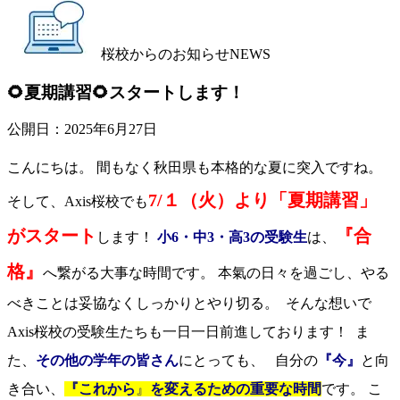
桜校からのお知らせ
NEWS
🌻夏期講習🌻スタートします！
公開日：
2025年6月27日
こんにちは。 間もなく秋田県も本格的な夏に突入ですね。
7/１（火）より「夏期講習」
そして、Axis桜校でも
がスタート
『合
します！
小6・中3・高3の受験生
は、
格』
へ繋がる大事な時間です。 本氣の日々を過ごし、やる
べきことは妥協なくしっかりとやり切る。 そんな想いで
Axis桜校の受験生たちも一日一日前進しております！ ま
た、
その他の学年の皆さん
にとっても、 自分の
『今』
と向
き合い、
『これから
』
を変えるための重要な時間
です。 こ