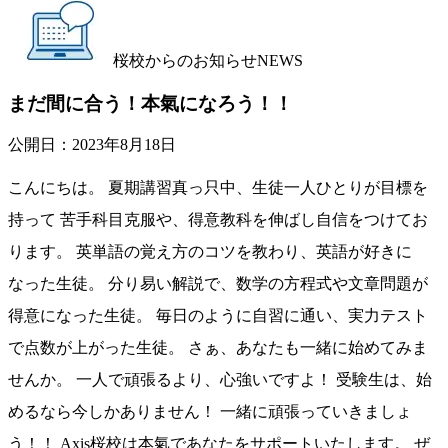
桜校からのお知らせ
NEWS
まだ間に合う！本氣になろう！！
公開日：
2023年8月18日
こんにちは。 夏期講習真っ只中、生徒一人ひとりが目標を
持って 苦手科目克服や、得意教科を伸ばし自信をつけてお
ります。 英単語の覚え方のコツを教わり、英語が好きに
なった生徒。 分り易い解説で、数学の方程式や文章問題が
得意になった生徒。 毎日のように自習に通い、実力テスト
で点数が上がった生徒。 さぁ、あなたも一緒に始めてみま
せんか。 一人で頑張るより、心強いですよ！ 受験生は、始
めるなら今しかありません！ 一緒に頑張っていきましょ
う！！ Axis桜校は本氣であなたをサポートいたします。 ぜ